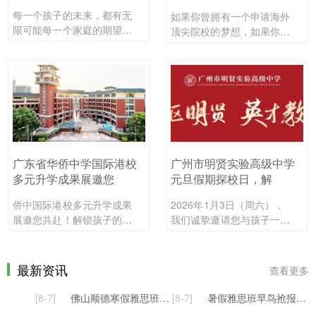
每一个孩子的未来，都有无
如果你曾拥有一个申请海外
限可能每一个家庭的期望，
顶尖院校的梦想，如果你曾
都值得被认真对待您是否正
心动于英式马术的优雅，那
在为孩子的国际化教育路径
就绝不能错过广州斐特思3
精心...
月2...
广东省华侨中学国际港校
广州市明贤实验高级中学
多元升学成果展邀您
元旦假期探校日，解
侨中国际港校多元升学成果
2026年1月3日（周六），
展邀您共赴！解锁孩子的名
我们诚挚邀请您与孩子一同
校升学捷径精准培养 升学
踏入明贤实验高级中学，亲
无忧HQI港校多元升学成果
身体验“高品质、科技型、...
展...
最新资讯
查看更多
[8-7]
佛山顺德寒假雅思班招生报名| 顺德环球雅思雅思集训班！短期冲刺救场！
[8-7]
暑假雅思班早鸟抢报！佛山顺德3-8人小班，课后盯练+模考，限时优惠享不停