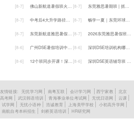
[8-7]
佛山新航道暑假班火热招生中！雅思、托福、A-Level等多种课程任你选！
[8-7]
东莞雅思暑期班 | 抓住高考后黄金空档！高考生学雅思，性价比真的太高了
[8-7]
中考后4大升学路径，雅思已成 “隐形刚需”，东莞英凯·环球雅思暑假班提分一“夏”！
[8-7]
畅学一夏｜东莞环球雅思年年暑假爆火的雅思集训班重磅上线！火热抢报中...
[8-7]
东莞新航道雅思暑假走读班开启报名！6-8月滚动开班！多种班型可选！
[8-7]
2026东莞雅思暑假班报名|新航道暑假封闭班来了！吃住学一体，雅思托福一“夏”通关
[8-6]
广州DSE暑假培训中六衔接班开课，轻松领跑新学期！
[8-6]
深圳DSE培训机构哪家好？威学DSE全年班口碑炸裂!
[8-6]
12个班同步开课！深圳威学DSE全年班重磅启航，全力冲刺27年大考
[8-6]
深圳DSE英语辅导班 | 7.13/8.3开课！DSE英语暑假小班热报中！高效提升
友情链接:
无忧学习网
南粤互联
会计学习网
西宁家教
北京
高考网
武汉韩语培训
青海事业单位考试网
无忧日语网
云课
试学网
无忧小语种
浩诚教育
上海美甲学校
小初高升学网
南航自考本科招生
剑桥英语培训
HR研究网
加入我们
意见反馈
免责声明
关于我们