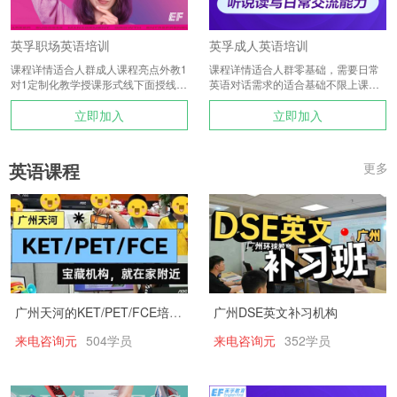
英孚职场英语培训
英孚成人英语培训
课程详情适合人群成人课程亮点外教1
课程详情适合人群零基础，需要日常
对1定制化教学授课形式线下面授线上
英语对话需求的适合基础不限上课人
录播授课特色外教1对1小班教学免
数10人以下课程类型体验课课程亮点
立即加入
摒
立即加入
英语课程
更多
广州天河的KET/PET/FCE培训机构
广州DSE英文补习机构
来电咨询元
504学员
来电咨询元
352学员