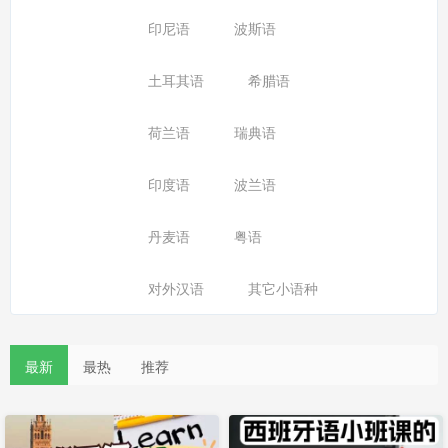
印尼语
波斯语
土耳其语
希腊语
荷兰语
瑞典语
印度语
波兰语
丹麦语
粤语
对外汉语
其它小语种
最新
最热
推荐