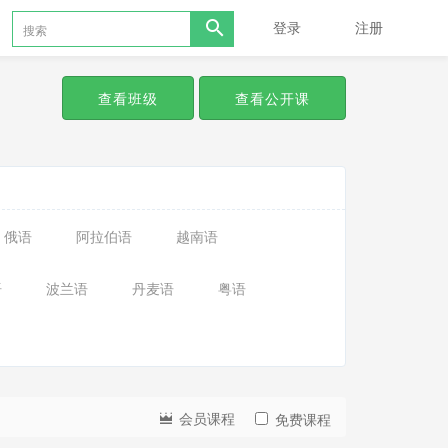
登录
注册
查看班级
查看公开课
俄语
阿拉伯语
越南语
语
波兰语
丹麦语
粤语
会员课程
免费课程