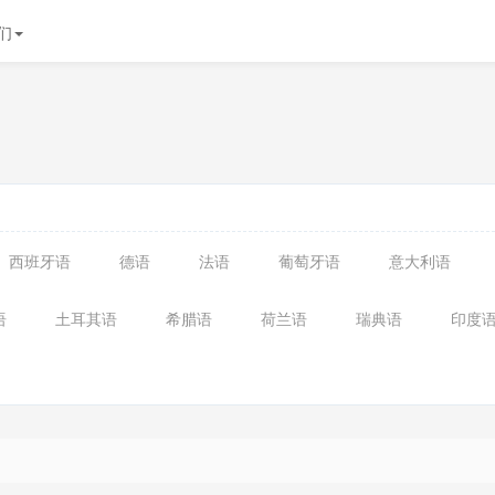
们
西班牙语
德语
法语
葡萄牙语
意大利语
语
土耳其语
希腊语
荷兰语
瑞典语
印度