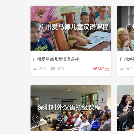
广州爱马德儿童汉语课程
广州对
303
350
¥5600元
802