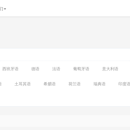
们
西班牙语
德语
法语
葡萄牙语
意大利语
语
土耳其语
希腊语
荷兰语
瑞典语
印度