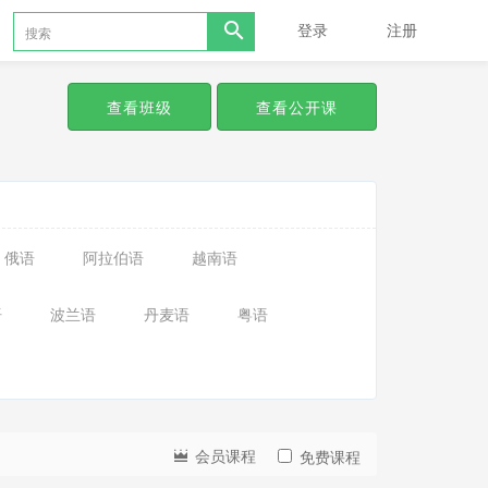
登录
注册
查看班级
查看公开课
俄语
阿拉伯语
越南语
语
波兰语
丹麦语
粤语
会员课程
免费课程