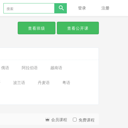
登录
注册
查看班级
查看公开课
俄语
阿拉伯语
越南语
语
波兰语
丹麦语
粤语
会员课程
免费课程