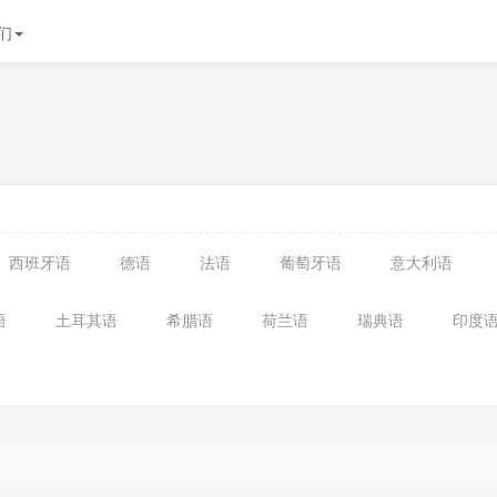
们
西班牙语
德语
法语
葡萄牙语
意大利语
语
土耳其语
希腊语
荷兰语
瑞典语
印度